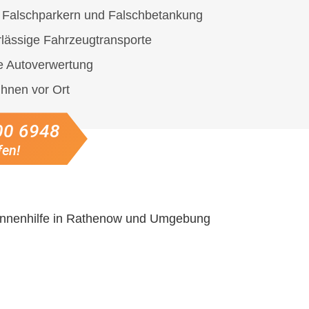
i Falschparkern und Falschbetankung
rlässige Fahrzeugtransporte
e Autoverwertung
 Ihnen vor Ort
00 6948
fen!