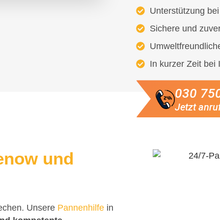
Unterstützung be
Sichere und zuve
Umweltfreundlich
In kurzer Zeit bei
030 75
Jetzt anru
enow und
rechen. Unsere
Pannenhilfe
in