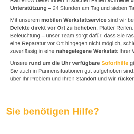
Rathenow bietet Ihnen in solchen Fällen
schnelle 
Unterstützung
– 24 Stunden am Tag und sieben T
Mit unserem
mobilen Werkstattservice
sind wir be
Defekte direkt vor Ort zu beheben
. Platter Reifen
Beleuchtung – unser Team sorgt dafür, dass Sie ras
eine Reparatur vor Ort hingegen nicht möglich, sch
zuverlässig in eine
nahegelegene Werkstatt
Ihrer 
Unsere
rund um die Uhr verfügbare
Soforthilfe
gi
Sie auch in Pannensituationen gut aufgehoben sind.
über Ihr Problem und Ihren Standort und
wir rücke
Sie benötigen Hilfe?
Wir bieten Ihnen einen individuellen Service und sind 
Kontaktieren Sie uns – wir sind schnell vor Ort.