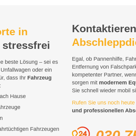
Kontaktieren
rte in
Abschleppdi
stressfrei
Egal, ob Pannenhilfe, Fah
e beste Lösung – sei es
Entfernung von Falschpark
 Unfallwagen oder ein
kompetenter Partner, wen
ür, dass Ihr
Fahrzeug
sorgen mit
modernem Eq
:
Sie schnell wieder mobil s
nach Hause
Rufen Sie uns noch heute
fahrzeuge
und professionellen Abs
en
ahrtüchtigen Fahrzeugen
030 7