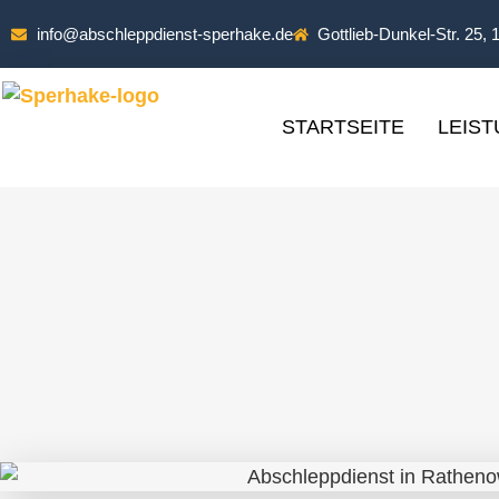
info@abschleppdienst-sperhake.de
Gottlieb-Dunkel-Str. 25, 
STARTSEITE
LEIS