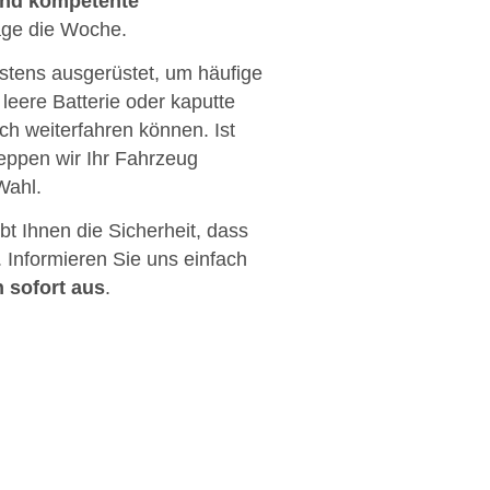
und kompetente
age die Woche.
stens ausgerüstet, um häufige
, leere Batterie oder kaputte
ch weiterfahren können. Ist
leppen wir Ihr Fahrzeug
Wahl.
bt Ihnen die Sicherheit, dass
 Informieren Sie uns einfach
n sofort aus
.
24/7 für Sie im Einsatz.